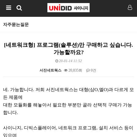
자주묻는질문
[네트워크형] 프로그램(솔루션)만 구매하고 싶습니다.
가능할까요?
20-01-14 11:52
서진네트웍스
20,835회
0건
본문
네
.
가능합니다
.
저희 서진네트웍스는 대형
(
삼
O,
엘
O)
과 다르게 모
든 제품에
대한 모듈화를 해놓아서 필요한 부분만 골라 선택적 구매가 가능
합니다
.
사이니지
,
디빅스플레이어
,
네트워크 프로그램
,
설치 서비스 등이
있으며