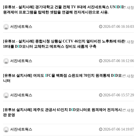
[유튜브 - 설치사례] 경기대학교 건물 전체 TV 8대에 서진네트웍스 UN
I
D
I
D
새창
원격제어 프로그램을 탑제한 셋탑을 연결해 전자게시판으로 사용.
서진네트웍스
2026-07-06 16:16:03
[유튜브 - 설치사례] 종합시청 상황실 CCTV 46인치 멀티비전 노후화에 따른
새창
18대를 D
I
D모니터 교체하고 메트릭스 장비도 새롭게 구축
서진네트웍스
2026-07-06 16:12:06
[유튜브 설치사례] 여의도
I
FC몰 백화점 쇼윈도에 70인치 원격통제 D
I
D모
새창
니터
서진네트웍스
2026-07-06 15:57:29
[유투브 설치사례] 제주도 관공서 65인치 D
I
D모니터로 원격제어 전자게시
새창
판 운영
서진네트웍스
2026-07-06 14:19:07