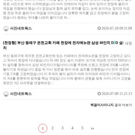
완료 사진으로 부터 시작하겠습니다.이미 인테리어 마감이 되어 있어서 천정에 올라가
작업을 진행해야 했습니다.점장님과 함께 설치 위치를 잡고, 눈에 보이지는 않지만 마감
형 천장 위로 올라가서 작업을 이어갔습니다.정확한 위치를 잡고 천장에서 봉을 고정하
였습니다.원래는 두대를 나란히 붙이기로 하…
서진네트웍스
2026-07-28 09:51:09
[천정형] 부산 동래구 온천교회 카페 천장에 전자메뉴판 삼성 40인치 D
I
D 설
새창
치
부산 동래구에 위치한 온천교회안에 있는 카페에서 전자메뉴판을 천장에 고정하고 싶다
고 하셔서 현장에 다녀왔습니다.약 4M 정도 높이 카운터 크기에 적당한 인치의 DID모니
터 설치를 원하셔서 삼성 40인치디지털사이니지를 추천해 드렸고 천장에 3대를 나란히
붙이기로 하셨습니다.몇일 뒤 다시 방문을 해서 바로 설치를 진행했습니다.먼저 천장에
기둥 2개를 고정하였습니다.이 두개의 봉이 설치가 아래 지지대와 40인치 디지털사이니
지 3대를 튼튼하게 받쳐줄 핵심 작업입니다.이제 봉에다 균형을 맞춰 사이니지가 고정될
뒷판인 3단 브라켓을 연결해보았…
서진네트웍스
2026-07-09 11:21:13
벽걸이사이니지
결과 더보기
2
3
4
5
1