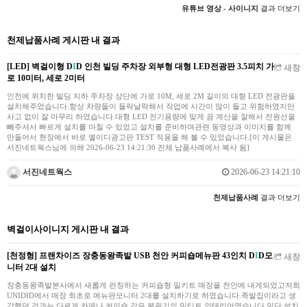
유튜브 영상 - 사이니지
결과 더보기
천제납품사례 게시판 내 결과
[LED] 벽걸이형 D
I
D 인천 빌딩 주차장 외부형 대형 LED전광판 3.5피치 가
새창
로 10미터, 세로 2미터
인천에 위치한 빌딩 지하 주차장 상단에 가로 10M, 세로 2M 길이의 대형 LED 전광판을
설치해주었습니다.항상 차량들이 들락날락해서 작업에 시간이 많이 들고 위험하였지만
사고 없이 잘 마무리 하였습니다.대형 LED 전기용량에 맞게 끔 계산을 잘해서 전원선을
빼주셔서 빠르게 설치를 마칠 수 있었고 설치를 준비하며관련 동영상과 이미지를 함께
만들어서 현장에서 바로 엘이디광고판 TEST 적용을 해 볼 수 있었습니다.[이 게시물은
서진네트웍스님에 의해 2026-06-23 14:21:30 전체 납품사례에서 복사 됨]
서진네트웍스
2026-06-23 14:21:10
천제납품사례
결과 더보기
벽걸이사이니지 게시판 내 결과
[천정형] 프랜차이즈 장충동왕족발 USB 천안 커피숍메뉴판 43인치 D
I
D모
새창
니터 2대 설치
장충동왕족발본사에서 새롭게 런칭하는 커피숍형 밀키트 매장을 천안에 내게되었고저희
UNIDID에서 매장 최초로 메뉴판모니터 2대를 설치하기로 하였습니다.족발집이라고 생
각했던 것과는 다르게 카페나 커피숍 같은 분위기의 밀티트 인테리어였습니다.일단 설치