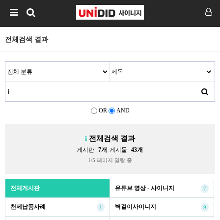
전체검색 결과
OR
AND
i
전체검색 결과
게시판
7개
게시물
43개
1/5 페이지 열람 중
전체게시판
유튜브 영상 - 사이니지
7
천제납품사례
벽걸이사이니지
1
9